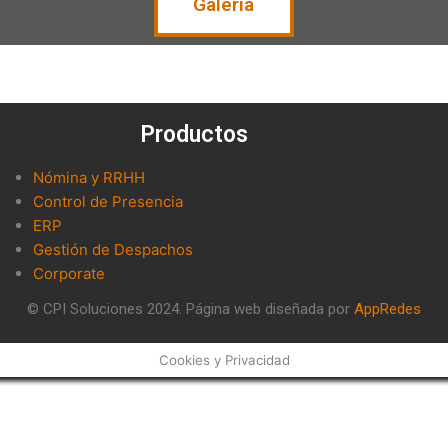
Galería
Productos
Nómina y RRHH
Control de Presencia
ERP
Gestión de Despachos
Corporate
© CPI Soluciones 2024. Página web diseñada por
AppRedes
Cookies y Privacidad